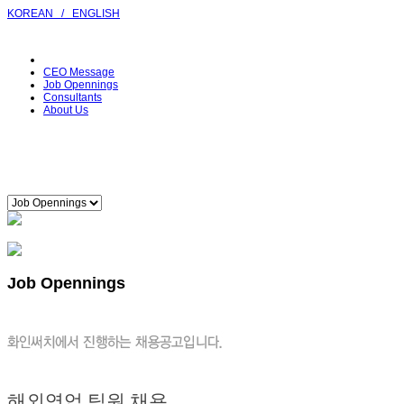
KOREAN
/
ENGLISH
CEO Message
Job Opennings
Consultants
About Us
Job Opennings
해외영업 팀원 채용