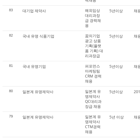
력채용
해외임상
83
대기업 제약사
5년이상
채
대리과장
급 경력채
용
꿈의기업
82
국내 유명 식품기업
5년이상
채
광고 상품
기획(플랫
폼 기획) 대
리과장급
퍼포먼스
81
국내 유명기업
5년이상
채
마케팅팀
CRM 경력
채용
일본계 유
80
일본계 유명제약사
5년이상
20
명제약사
QC대리과
장급 채용
일본계 유
79
일본계 유명제약사
5년 이상
채
명제약사
CTM경력
채용