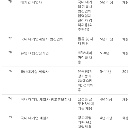
국내 대기
78
대기업 계열사
5년 이상
채
업 계열사
방산업체
협력업체
관리자 경
력채용(외
주관리)
물류 및 자
77
국내 대기업계열사 방산업체
5년 이상
채
재 담당
HRM대리
76
유명 여행상장기업
5~8년
채
과장급 채
용
유통팀(건
75
국내대기업 제약사
5~11년
20
강기능식
품/헬스케
어) 경력채
용
삼성동 근
74
국내 대기업 계열사 광고홍보전시
4년이상
채
무 HRM 대
리급 채용
광고대행
73
국내 대기업 계열사
4년이상
채
기획(AE)
경력채용