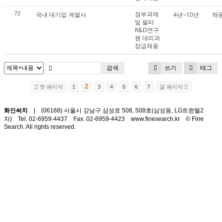
정부과제
72
국내 대기업 계열사
4년~10년
채
및 필터
R&D연구
원 대리과
장급채용
쓰기
태그
검색
2
첫 페이지
1
3
4
5
6
7
끝 페이지
화인써치
| (06168) 서울시 강남구 삼성로 508, 508호(삼성동, LG트윈텔2
차)
Tel. 02-6959-4437 Fax. 02-6959-4423
www.finesearch.kr © Fine
Search. All rights reserved.