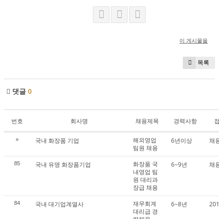
이 게시물을
목록
댓글
0
번호
회사명
채용제목
경력사항
해외영업
»
국내 화장품 기업
6년이상
채
팀원 채용
화장품 국
85
국내 유명 화장품기업
6~9년
채
내영업 팀
원 대리과
장급 채용
재무회계
84
국내 대기업계열사
6~8년
20
대리급 경