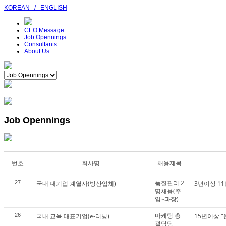
KOREAN
/
ENGLISH
CEO Message
Job Opennings
Consultants
About Us
Job Opennings
번호
회사명
채용제목
품질관리 2
27
국내 대기업 계열사(방산업체)
3년이상 1
명채용(주
임~과장)
마케팅 총
26
국내 교육 대표기업(e-러닝)
15년이상 
괄담당