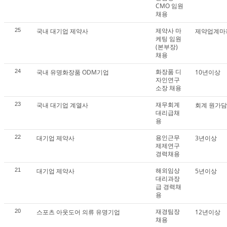
CMO 임원
채용
제약사 마
25
국내 대기업 제약사
제약업계마케
케팅 임원
(본부장)
채용
화장품 디
24
국내 유명화장품 ODM기업
10년이상
자인연구
소장 채용
재무회계
23
국내 대기업 계열사
회계 원가담
대리급채
용
용인근무
22
대기업 제약사
3년이상
제제연구
경력채용
해외임상
21
대기업 제약사
5년이상
대리과장
급 경력채
용
재경팀장
20
스포츠 아웃도어 의류 유명기업
12년이상
채용