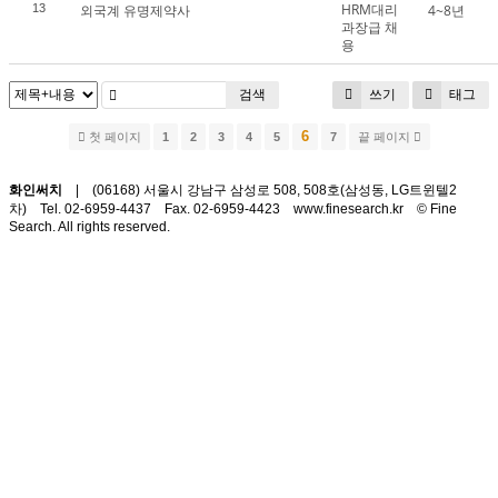
HRM대리
13
외국계 유명제약사
4~8년
과장급 채
용
쓰기
태그
검색
6
첫 페이지
1
2
3
4
5
7
끝 페이지
화인써치
| (06168) 서울시 강남구 삼성로 508, 508호(삼성동, LG트윈텔2
차)
Tel. 02-6959-4437 Fax. 02-6959-4423
www.finesearch.kr © Fine
Search. All rights reserved.