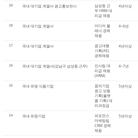
삼성동 근
19
국내 대기업 계열사 광고홍보전시
4년이상
무 HRM 대
리급 채용
미디어 플
18
국내 대기업 계열사
4~6년
래너 경력
채용
광고대행
17
국내 대기업 계열사
4년이상
기획(AE)
경력채용
인사팀 대
16
국내 대기업 계열사(강남구 삼성동 근무)
4~7년
리급 채용
(HRM)
꿈의기업
15
국내 유명 식품기업
5년이상
광고 상품
기획(플랫
폼 기획) 대
리과장급
퍼포먼스
14
국내 유명기업
5년이상
마케팅팀
CRM 경력
채용