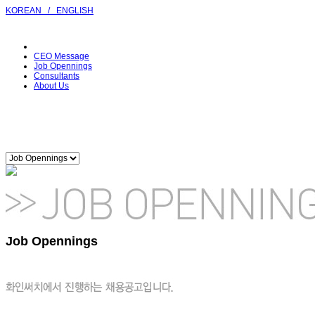
KOREAN
/
ENGLISH
CEO Message
Job Opennings
Consultants
About Us
Job Opennings