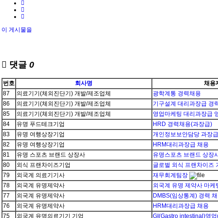
이 게시물을
댓글
0
번호
회사명
채용
87
의료기기(체외진단기) 개발/제조업체
광학계통 경력채용
86
의료기기(체외진단기) 개발/제조업체
기구설계 대리과장급 경
85
의료기기(체외진단기) 개발/제조업체
영업마케팅 대리과장급 
84
유명 푸드테크기업
HRD 경력채용(과장급)
83
유명 여행상장기업
개인정보보안담당 과장
82
유명 여행상장기업
HRM대리과장급 채용
81
유명 스포츠 브랜드 상장사
유명스포츠 브랜드 상장사
80
외식 프랜차이즈기업
글로벌 외식 프랜차이즈 
79
외국계 의료기기사
재무회계팀장
78
외국계 유명제약사
외국계 유명 제약사 마케
77
외국계 유명제약사
DMBS(임상통계) 경력 
76
외국계 유명제약사
HRM대리과장급 채용
75
외국계 유명의료기기 기업
GI(Gastro intestin