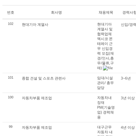
번호
회사명
채용제목
경력사
현대기아
102
현대기아 계열사
신입/경
계열사 및
협력업체
멕시코 몬
테레이 근
무 신입경
력 모집(재
경/인사,총
무/물류,구
매)
임대/시설
101
종합 건설 및 스포츠 관련사
3~6년
관리/ 총무
담당
자동차내
100
자동차부품 제조업
3년 이상
장재
PM(기술영
업) 경력채
용
대구근무
99
자동차부품 제조업
4년 이상
자동차 내