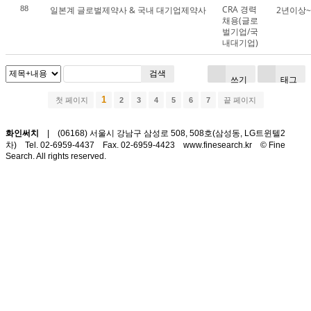
CRA 경력
88
일본계 글로벌제약사 & 국내 대기업제약사
2년이상
채용(글로
벌기업/국
내대기업)
검색
쓰기
태그
1
첫 페이지
2
3
4
5
6
7
끝 페이지
화인써치
| (06168) 서울시 강남구 삼성로 508, 508호(삼성동, LG트윈텔2
차)
Tel. 02-6959-4437 Fax. 02-6959-4423
www.finesearch.kr © Fine
Search. All rights reserved.