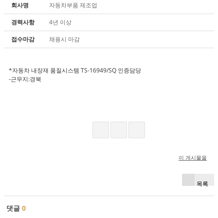
회사명
자동차부품 제조업
경력사항
4년 이상
접수마감
채용시 마감
*자동차 내장재 품질시스템 TS-16949/SQ 인증담당
-근무지:경북
이 게시물을
목록
댓글
0